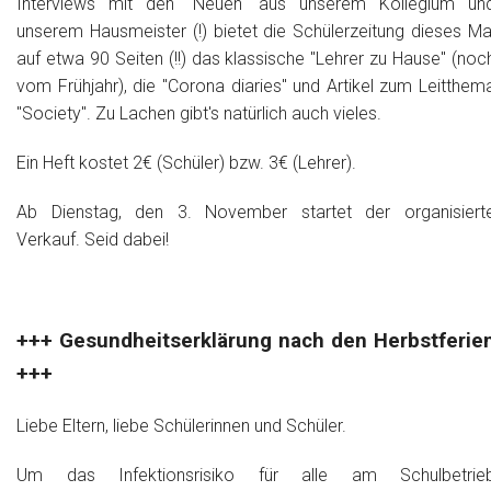
Interviews mit den "Neuen" aus unserem Kollegium un
unserem Hausmeister (!) bietet die Schülerzeitung dieses Ma
auf etwa 90 Seiten (!!) das klassische "Lehrer zu Hause" (noc
vom Frühjahr), die "Corona diaries" und Artikel zum Leitthem
"Society". Zu Lachen gibt's natürlich auch vieles.
Ein Heft kostet 2€ (Schüler) bzw. 3€ (Lehrer).
Ab Dienstag, den 3. November startet der organisiert
Verkauf. Seid dabei!
+++ Gesundheitserklärung nach den Herbstferie
+++
Liebe Eltern, liebe Schülerinnen und Schüler.
Um das Infektionsrisiko für alle am Schulbetrie